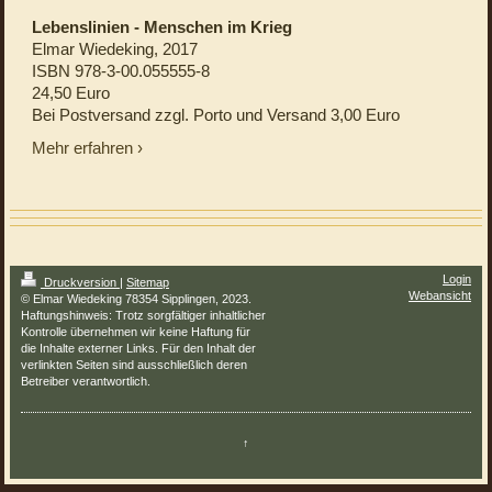
Lebenslinien - Menschen im Krieg
Elmar Wiedeking, 2017
ISBN 978-3-00.055555-8
24,50 Euro
Bei Postversand zzgl. Porto und Versand 3,00 Euro
Mehr erfahren
Login
Druckversion
|
Sitemap
Webansicht
© Elmar Wiedeking 78354 Sipplingen, 2023.
Haftungshinweis: Trotz sorgfältiger inhaltlicher
Kontrolle übernehmen wir keine Haftung für
die Inhalte externer Links. Für den Inhalt der
verlinkten Seiten sind ausschließlich deren
Betreiber verantwortlich.
↑